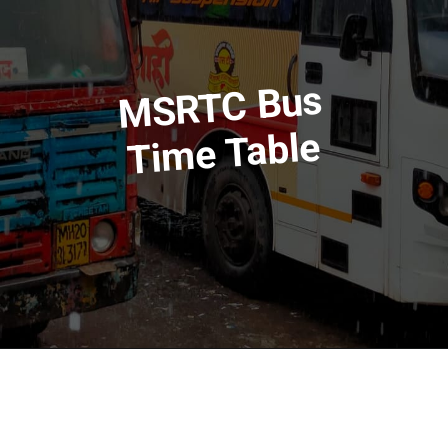
Bus
Ti
MSRTC
me Table