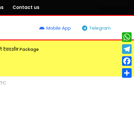
ns
Contact us
English
मराठी
Mobile App
Telegram
What
गे देवदर्शन Package
Tele
Face
Shar
RTC