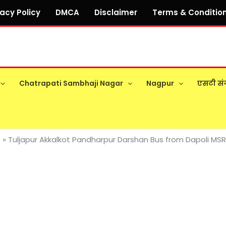
vacy Policy
DMCA
Disclaimer
Terms & Conditio
Chatrapati Sambhaji Nagar
Nagpur
एसटी सं
Tuljapur Akkalkot Pandharpur Darshan Bus from Dapoli MS