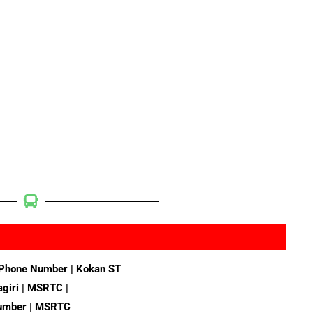
 Phone Number | Kokan ST
agiri | MSRTC |
Number | MSRTC