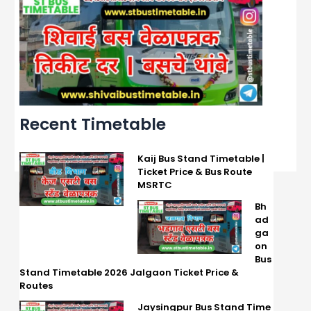
Recent Timetable
Kaij Bus Stand Timetable |
Ticket Price & Bus Route
MSRTC
Bh
ad
ga
on
Bus
Stand Timetable 2026 Jalgaon Ticket Price &
Routes
Jaysingpur Bus Stand Time