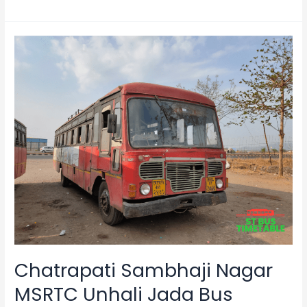
Chatrapati
Sambhaji
Nagar
MSRTC
Unhali
Jada
Bus
Vahatuk
2025
Chatrapati Sambhaji Nagar
MSRTC Unhali Jada Bus