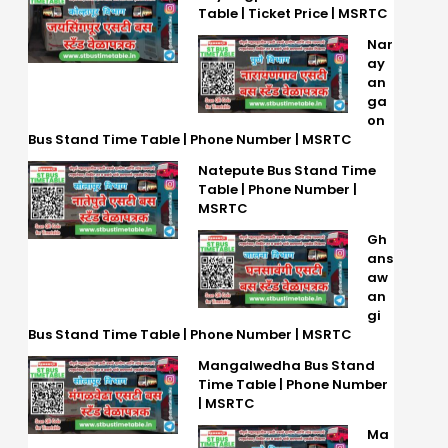
Table | Ticket Price | MSRTC
Nar
ay
an
ga
on
Bus Stand Time Table | Phone Number | MSRTC
Natepute Bus Stand Time
Table | Phone Number |
MSRTC
Gh
ans
aw
an
gi
Bus Stand Time Table | Phone Number | MSRTC
Mangalwedha Bus Stand
Time Table | Phone Number
| MSRTC
Ma