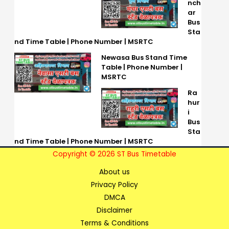
nch
ar
Bus
Sta
nd Time Table | Phone Number | MSRTC
Newasa Bus Stand Time
Table | Phone Number |
MSRTC
Ra
hur
i
Bus
Sta
nd Time Table | Phone Number | MSRTC
Copyright © 2026 ST Bus Timetable
About us
Privacy Policy
DMCA
Disclaimer
Terms & Conditions