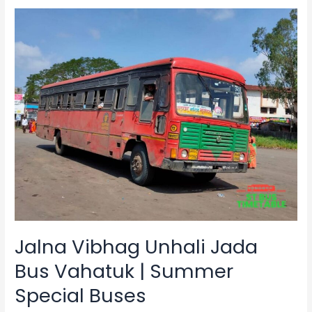
Jalna
Vibhag
Unhali
Jada
Bus
Vahatuk
|
Summer
Special
Buses
Jalna Vibhag Unhali Jada
Bus Vahatuk | Summer
Special Buses