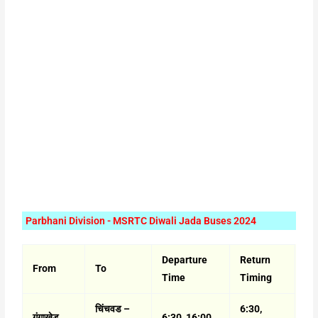
Parbhani Division - MSRTC Diwali Jada Buses 2024
Departure
Return
From
To
Time
Timing
चिंचवड –
6:30,
गंगाखेड
6:30, 16:00